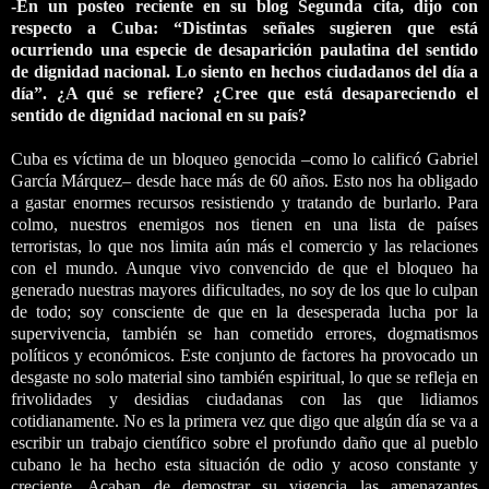
-En un posteo reciente en su blog Segunda cita, dijo con
respecto a Cuba: “Distintas señales sugieren que está
ocurriendo una especie de desaparición paulatina del sentido
de dignidad nacional. Lo siento en hechos ciudadanos del día a
día”. ¿A qué se refiere? ¿Cree que está desapareciendo el
sentido de dignidad nacional en su país?
Cuba es víctima de un bloqueo genocida –como lo calificó Gabriel
García Márquez– desde hace más de 60 años. Esto nos ha obligado
a gastar enormes recursos resistiendo y tratando de burlarlo. Para
colmo, nuestros enemigos nos tienen en una lista de países
terroristas, lo que nos limita aún más el comercio y las relaciones
con el mundo. Aunque vivo convencido de que el bloqueo ha
generado nuestras mayores dificultades, no soy de los que lo culpan
de todo; soy consciente de que en la desesperada lucha por la
supervivencia, también se han cometido errores, dogmatismos
políticos y económicos. Este conjunto de factores ha provocado un
desgaste no solo material sino también espiritual, lo que se refleja en
frivolidades y desidias ciudadanas con las que lidiamos
cotidianamente. No es la primera vez que digo que algún día se va a
escribir un trabajo científico sobre el profundo daño que al pueblo
cubano le ha hecho esta situación de odio y acoso constante y
creciente. Acaban de demostrar su vigencia las amenazantes