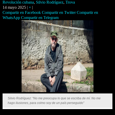
Revolución cubana
,
Silvio Rodríguez
,
Trova
14 mayo 2025 |
+
|
Compartir en Facebook
Compartir en Twitter
Compartir en
WhatsApp
Compartir en Telegram
Silvio Rodríguez: “No me preocupa lo que se escriba de mí. No me
hago ilusiones, para colmo soy de un país perseguido”