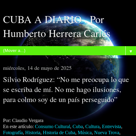
CUBA A DIARIO . Por
Humberto Herrera Carlés
▼
miércoles, 14 de mayo de 2025
Silvio Rodríguez: “No me preocupa lo que
se escriba de mí. No me hago ilusiones,
para colmo soy de un país perseguido”
Por: Claudio Vergara
En este artículo:
Consumo Cultural
,
Cuba
,
Cultura
,
Entrevista
,
Fotografía
,
Historia
,
Historia de Cuba
,
Música
,
Nueva Trova
,