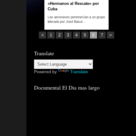
«Hermanos al Rescate» por
Cuba
Las aeronaves pertenecían a un grupo
liderado por José Basul…
<
1
2
3
4
5
6
7
>
Translate
Powered by
Translate
Documental El Dia mas largo