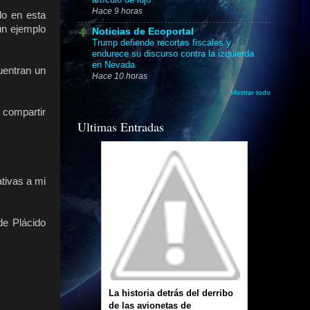
Hace 9 horas
do en esta
un ejemplo
Noticias de Ecoportal
Trump defiende recortes fiscales y
endurece su discurso contra la izquierda
en Nevada
uentran un
Hace 10 horas
Mostrar todo
 compartir
Ultimas Entradas
ativas a mi
de Plácido
La historia detrás del derribo
de las avionetas de