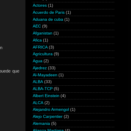
Actores
(1)
Acuerdo de Paris
(1)
Aduana de cuba
(1)
AEC
(9)
Afganistan
(1)
Afica
(1)
AFRICA
(3)
ón
Agricultura
(9)
Agua
(2)
Ajedrez
(33)
 puede que
Al-Mayadeen
(1)
ALBA
(33)
ALBA-TCP
(5)
Albert Einstein
(4)
ALCA
(2)
Alejandro Armengol
(1)
Alejo Carpentier
(2)
Alemania
(5)
Alianza Martiana
(4)