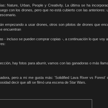
ías: Nature, Urban, People y Creativity. La última se ha incorpora
uego con los drones, pero que no está cubierto con las anteriores: 
escenario.
stán empezando a usar drones, otros son pilotos de drones que enc
se encuentran
as - incluso se pueden comprar copias -, a continuación lo que voy a
res:
rección, hay fotos para aburrir, vamos con las ganadoras o más llam
nadora, pero a mi me gusta más: 'Solidified Lava River vs Forest' 
osidad decir que allí se filmó una escena de Star Wars.