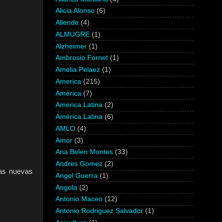
Alicia Alonso
(6)
Allende
(4)
ALMUGRE
(1)
Alzheimer
(1)
Ambrosio Fornet
(1)
Amelia Pelaez
(1)
America
(215)
América
(7)
America Latina
(2)
América Latina
(6)
AMLO
(4)
Amor
(3)
Ana Belen Montes
(33)
Andres Gomez
(2)
Las nuevas
Angel Guerra
(1)
Angola
(2)
Antonio Maceo
(12)
Antonio Rodriguez Salvador
(1)