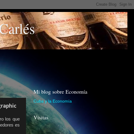
Carlés
Mi blog sobre Economía
Cuba y la Economía
graphic
Visitas
ro los que
cedores es