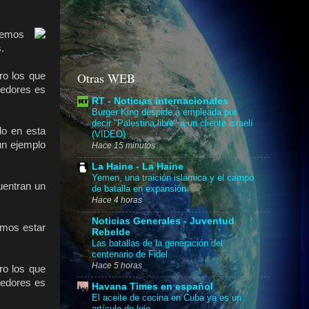
odemos
.
Otras WEB
ro los que
cedores es
RT - Noticias internacionales
Burger King despide a empleada por
decir "Palestina libre" a un cliente israelí
do en esta
(VIDEO)
un ejemplo
Hace 15 minutos
La Haine - La Haine
Yemen, una traición islámica y el campo
uentran un
de batalla en expansión
Hace 4 horas
Noticias Generales - Juventud
emos estar
Rebelde
Las batallas de la generación del
centenario de Fidel
Hace 5 horas
ro los que
cedores es
Havana Times en español
El aceite de cocina en Cuba ya es un
artículo de lujo